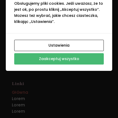
Obsługujemy pliki cookies. Jeśli uważasz, że to
jest ok, po prostu kliknij „Akceptuj wszystko”.
Możesz też wybrać, jakie chcesz ciasteczka,
klikając „Ustawienia”.
Zielona Dusza
Przybliżam Cię do życia bliżej natury. Wspólnie
odkrywamy przyrodę dzięki warsztatom,
Ustawienia
aromaterapii, poznawaniu świata rośli, ziół,
dzikich roślin jadalnych i naturalnych metod
Zaakceptuj wszystko
leczniczych.
Linki
Główna
Lorem
Lorem
Lorem